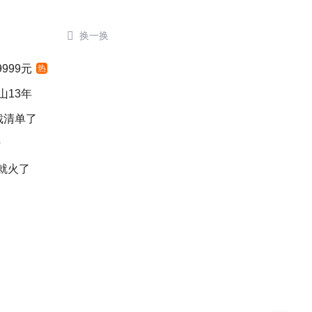

换一换
999元
热
山13年
裁清单了
陆
就火了