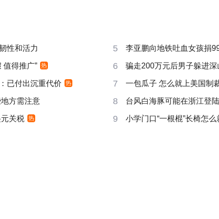
5
韧性和活力
李亚鹏向地铁吐血女孩捐99
6
 值得推广”
骗走200万元后男子躲进深
热
7
：已付出沉重代价
一包瓜子 怎么就上美国制
热
8
些地方需注意
台风白海豚可能在浙江登
9
美元关税
小学门口“一根棍”长椅怎么
热