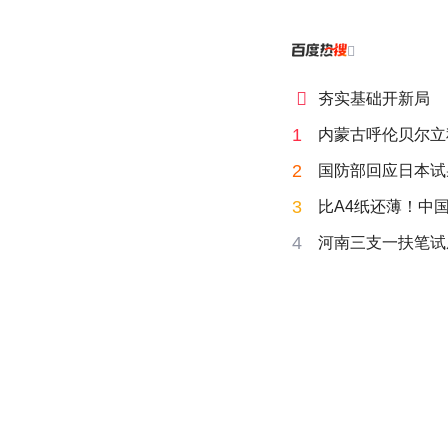


夯实基础开新局
1
内蒙古呼伦贝尔立
2
国防部回应日本试
3
比A4纸还薄！中
4
河南三支一扶笔试