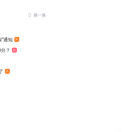

换一换
”通知
热
8分？
新
了
热