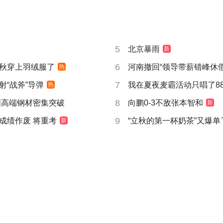
5
北京暴雨
新
6
秋穿上羽绒服了
河南撤回“领导带薪错峰休假
热
7
射“战斧”导弹
我在夏夜麦霸活动只唱了8
热
8
国高端钢材密集突破
向鹏0-3不敌张本智和
新
9
成绩作废 将重考
“立秋的第一杯奶茶”又爆单
新