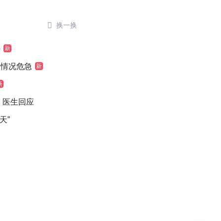

换一换
外
新
医情况危急
新
新
 医生回应
天”