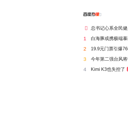


总书记心系全民健
1
白海豚或携极端暴
2
19.9元门票引爆7
3
今年第二强台风将
4
Kimi K3也失控了