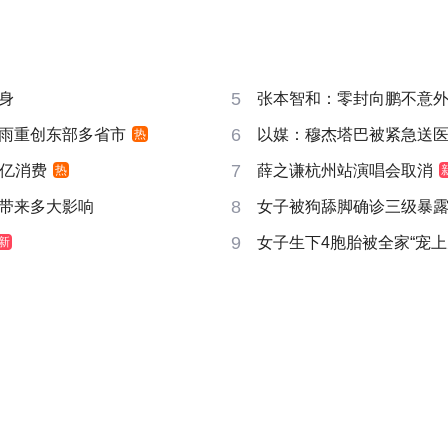
5
身
张本智和：零封向鹏不意
6
雨重创东部多省市
以媒：穆杰塔巴被紧急送
热
7
6亿消费
薛之谦杭州站演唱会取消
热
8
带来多大影响
女子被狗舔脚确诊三级暴露
9
女子生下4胞胎被全家“宠上
新