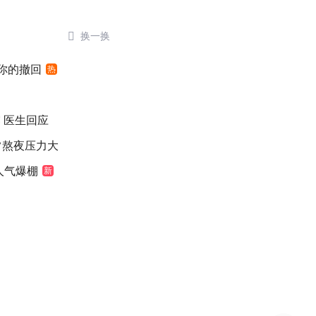

换一换
”你的撤回
热
 医生回应
常熬夜压力大
人气爆棚
新