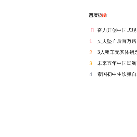


奋力开创中国式现
1
丈夫坠亡后百万赔
2
3人租车无实体钥匙
3
未来五年中国民航
4
泰国初中生饮弹自