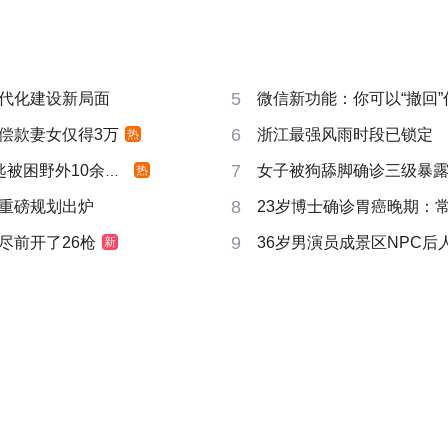
5
代化建设新局面
微信新功能：你可以“撤回
6
偿款妻女仅得3万
浙江最强风雨时段已锁定
热
7
被困野外10余小时
女子被狗舔脚确诊三级暴露
热
8
重磅规划出炉
23岁博士确诊胃癌晚期：
9
尽前开了26枪
36岁男演员成景区NPC后
新