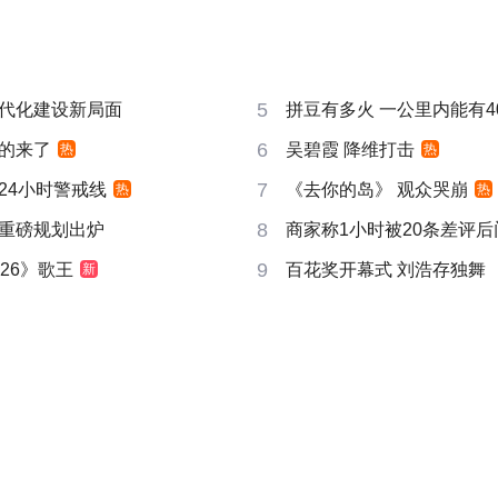
5
代化建设新局面
拼豆有多火 一公里内能有4
6
的来了
吴碧霞 降维打击
热
热
7
24小时警戒线
《去你的岛》 观众哭崩
热
热
8
重磅规划出炉
商家称1小时被20条差评
9
26》歌王
百花奖开幕式 刘浩存独舞
新