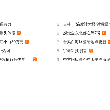
5
强有力
吉林一“温度计大楼”读数爆
6
带头休假
感觉全东北都在等7号
热
热
7
江小白30万元
台风白海豚登陆地点更新
热
8
成海外热词
宇树科技 打新
热
9
院执行后仍拿不到
中方回应是否在太平洋海
热