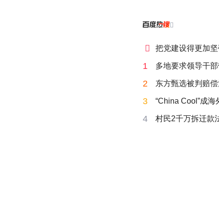


把党建设得更加坚
1
多地要求领导干部
2
东方甄选被判赔偿
3
“China Cool”
4
村民2千万拆迁款法