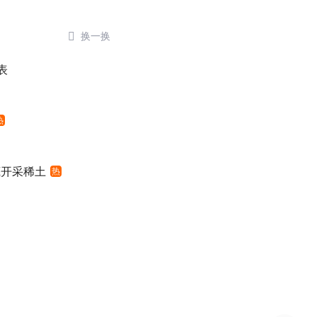

换一换
表
热
底开采稀土
热