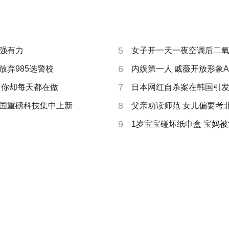
5
强有力
女子开一天一夜空调后二
6
放弃985选警校
内娱第一人 戚薇开放形象A
7
 你却每天都在做
日本网红自杀案在韩国引
8
国重磅科技集中上新
父亲劝读师范 女儿偏要考
9
1岁宝宝碰坏纸巾盒 宝妈被