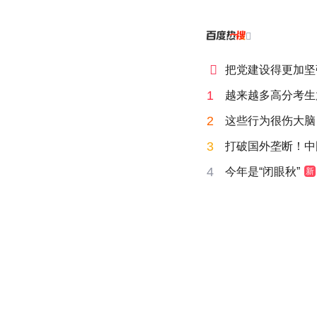


把党建设得更加坚
1
越来越多高分考生
2
这些行为很伤大脑
3
打破国外垄断！中
4
今年是“闭眼秋”
新