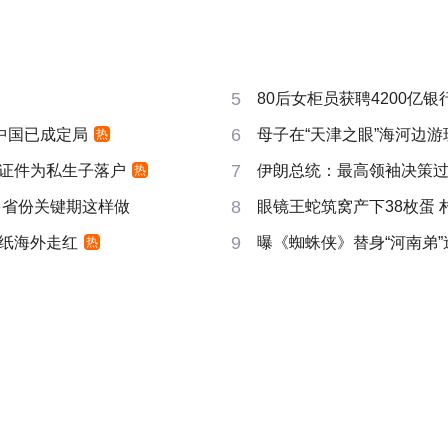
5
80后女柜员获聘4200亿
6
响中国已成定局
母子在“天津之眼”海河边
热
7
证件为私生子落户
伊朗总统：最高领袖决策过程
热
8
多省份关键期这样做
眼镜王蛇筑窝产下38枚蛋 
9
纸海外走红
曝《蜘蛛侠》替身“河南弟
热