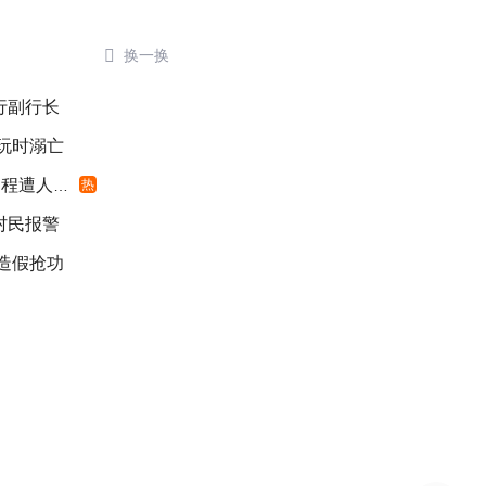

换一换
银行副行长
游玩时溺亡
遭人利用
热
村民报警
”造假抢功