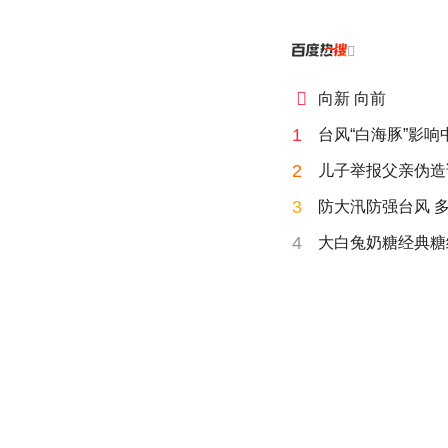


向新 向前
1
台风“白海豚”影
2
儿子举报父亲伪造
3
防大汛防强台风 
4
大白兔奶糖经典糖